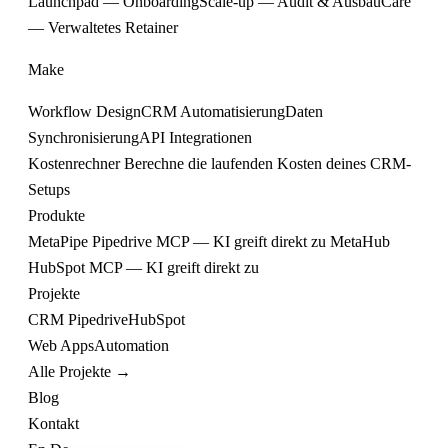
Launchpad — Onboarding
Scale-up — Audit & Ausbau
Care
— Verwaltetes Retainer
Make
Workflow Design
CRM Automatisierung
Daten
Synchronisierung
API Integrationen
Kostenrechner
Berechne die laufenden Kosten deines CRM-
Setups
Produkte
MetaPipe
Pipedrive MCP — KI greift direkt zu
MetaHub
HubSpot MCP — KI greift direkt zu
Projekte
CRM
Pipedrive
HubSpot
Web
Apps
Automation
Alle Projekte →
Blog
Kontakt