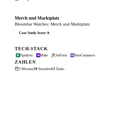
Merch und Marktplatz
Bloombar Watches: Merch und Marktplatz
Case Study lesen
TECH-STACK
Pipedrive
Make
JotForm
WooCommerce
ZAHLEN
3 Monate
19
Stunden
13
Tasks