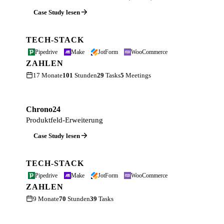
Case Study lesen
TECH-STACK
Pipedrive
Make
JotForm
WooCommerce
ZAHLEN
17 Monate
101
Stunden
29
Tasks
5
Meetings
Chrono24
Produktfeld-Erweiterung
Case Study lesen
TECH-STACK
Pipedrive
Make
JotForm
WooCommerce
ZAHLEN
9 Monate
70
Stunden
39
Tasks