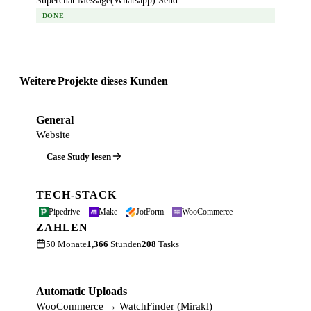
Superchat Message(Whatsapp) Send
DONE
Weitere Projekte dieses Kunden
General
Website
Case Study lesen
TECH-STACK
Pipedrive
Make
JotForm
WooCommerce
ZAHLEN
50 Monate
1,366
Stunden
208
Tasks
Automatic Uploads
WooCommerce → WatchFinder (Mirakl)