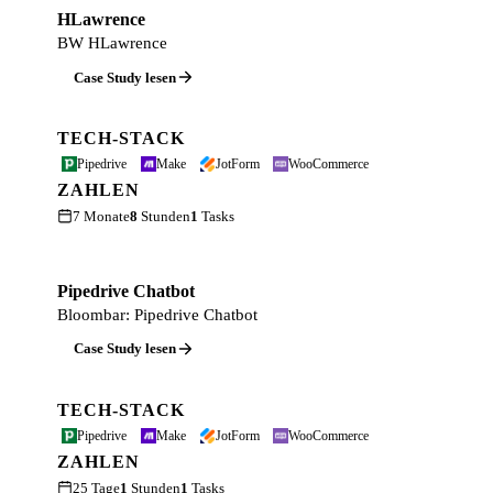
HLawrence
BW HLawrence
Case Study lesen
TECH-STACK
Pipedrive
Make
JotForm
WooCommerce
ZAHLEN
7 Monate
8
Stunden
1
Tasks
Pipedrive Chatbot
Bloombar: Pipedrive Chatbot
Case Study lesen
TECH-STACK
Pipedrive
Make
JotForm
WooCommerce
ZAHLEN
25 Tage
1
Stunden
1
Tasks