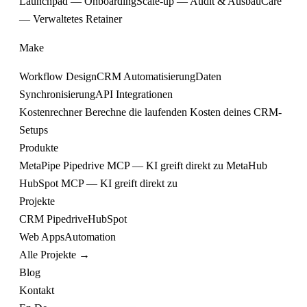
Launchpad — Onboarding
Scale-up — Audit & Ausbau
Care
— Verwaltetes Retainer
Make
Workflow Design
CRM Automatisierung
Daten
Synchronisierung
API Integrationen
Kostenrechner
Berechne die laufenden Kosten deines CRM-
Setups
Produkte
MetaPipe
Pipedrive MCP — KI greift direkt zu
MetaHub
HubSpot MCP — KI greift direkt zu
Projekte
CRM
Pipedrive
HubSpot
Web
Apps
Automation
Alle Projekte →
Blog
Kontakt