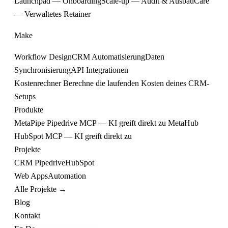
Launchpad — Onboarding
Scale-up — Audit & Ausbau
Care
— Verwaltetes Retainer
Make
Workflow Design
CRM Automatisierung
Daten
Synchronisierung
API Integrationen
Kostenrechner
Berechne die laufenden Kosten deines CRM-
Setups
Produkte
MetaPipe
Pipedrive MCP — KI greift direkt zu
MetaHub
HubSpot MCP — KI greift direkt zu
Projekte
CRM
Pipedrive
HubSpot
Web
Apps
Automation
Alle Projekte →
Blog
Kontakt