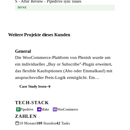
S - After Review - Pipedrive sync issues
DONE
Weitere Projekte dieses Kunden
General
Die WooCommerce-Plattform von Plenish wurde um
ein individuelles „Buy or Subscribe"-Plugin erweitert,
das flexible Kaufoptionen (Abo oder Einmalkauf) mit
anspruchsvoller Preis-Logik ermöglicht. Ein…
Case Study lesen
TECH-STACK
Pipedrive
Make
WooCommerce
ZAHLEN
10 Monate
109
Stunden
42
Tasks