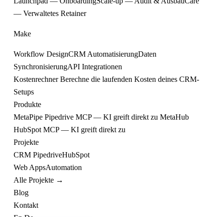
Launchpad — Onboarding
Scale-up — Audit & Ausbau
Care
— Verwaltetes Retainer
Make
Workflow Design
CRM Automatisierung
Daten
Synchronisierung
API Integrationen
Kostenrechner
Berechne die laufenden Kosten deines CRM-
Setups
Produkte
MetaPipe
Pipedrive MCP — KI greift direkt zu
MetaHub
HubSpot MCP — KI greift direkt zu
Projekte
CRM
Pipedrive
HubSpot
Web
Apps
Automation
Alle Projekte →
Blog
Kontakt