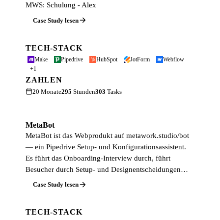
MWS: Schulung - Alex
Case Study lesen
TECH-STACK
Make
Pipedrive
HubSpot
JotForm
Webflow
+1
ZAHLEN
20 Monate
295
Stunden
303
Tasks
MetaBot
MetaBot ist das Webprodukt auf metawork.studio/bot
— ein Pipedrive Setup- und Konfigurationsassistent.
Es führt das Onboarding-Interview durch, führt
Besucher durch Setup- und Designentscheidungen…
Case Study lesen
TECH-STACK