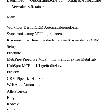
Launchpad — Onboarding
Scale-up — Audit & Ausbau
Care
— Verwaltetes Retainer
Make
Workflow Design
CRM Automatisierung
Daten
Synchronisierung
API Integrationen
Kostenrechner
Berechne die laufenden Kosten deines CRM-
Setups
Produkte
MetaPipe
Pipedrive MCP — KI greift direkt zu
MetaHub
HubSpot MCP — KI greift direkt zu
Projekte
CRM
Pipedrive
HubSpot
Web
Apps
Automation
Alle Projekte →
Blog
Kontakt