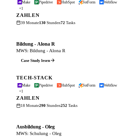
Make
Pipedrive
HubSpot
JotForm
Webflow
+1
ZAHLEN
39 Monate
130
Stunden
72
Tasks
Bildung - Alona R
MWS: Bildung - Alona R
Case Study lesen
TECH-STACK
Make
Pipedrive
HubSpot
JotForm
Webflow
+1
ZAHLEN
18 Monate
290
Stunden
252
Tasks
Ausbildung - Oleg
MWS: Schulung - Oleg