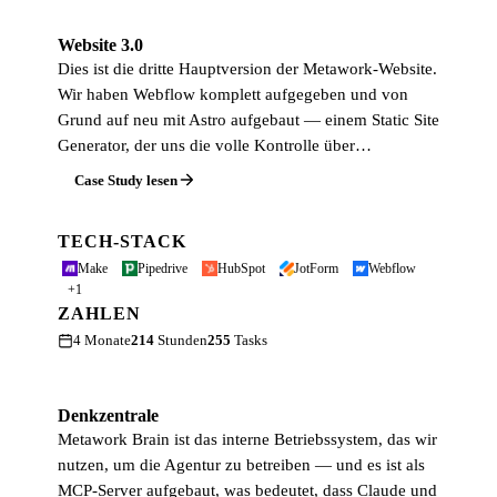
Website 3.0
Dies ist die dritte Hauptversion der Metawork-Website.
Wir haben Webflow komplett aufgegeben und von
Grund auf neu mit Astro aufgebaut — einem Static Site
Generator, der uns die volle Kontrolle über…
Case Study lesen
TECH-STACK
Make
Pipedrive
HubSpot
JotForm
Webflow
+1
ZAHLEN
4 Monate
214
Stunden
255
Tasks
Denkzentrale
Metawork Brain ist das interne Betriebssystem, das wir
nutzen, um die Agentur zu betreiben — und es ist als
MCP-Server aufgebaut, was bedeutet, dass Claude und