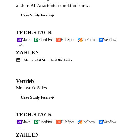
andere KI-Assistenten direkt unsere…
Case Study lesen
TECH-STACK
Make
Pipedrive
HubSpot
JotForm
Webflow
+1
ZAHLEN
3 Monate
49
Stunden
196
Tasks
Vertrieb
Metawork.Sales
Case Study lesen
TECH-STACK
Make
Pipedrive
HubSpot
JotForm
Webflow
+1
ZAHLEN