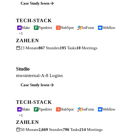
Case Study lesen
TECH-STACK
Make
Pipedrive
HubSpot
JotForm
Webflow
+1
ZAHLEN
23 Monate
867
Stunden
195
Tasks
10
Meetings
Studio
mwsinternal-A-8 Logins
Case Study lesen
TECH-STACK
Make
Pipedrive
HubSpot
JotForm
Webflow
+1
ZAHLEN
50 Monate
2,669
Stunden
796
Tasks
214
Meetings