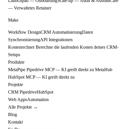
Launchpad — Onboarding
Scale-up — Audit & Ausbau
Care
— Verwaltetes Retainer
Make
Workflow Design
CRM Automatisierung
Daten
Synchronisierung
API Integrationen
Kostenrechner
Berechne die laufenden Kosten deines CRM-
Setups
Produkte
MetaPipe
Pipedrive MCP — KI greift direkt zu
MetaHub
HubSpot MCP — KI greift direkt zu
Projekte
CRM
Pipedrive
HubSpot
Web
Apps
Automation
Alle Projekte →
Blog
Kontakt