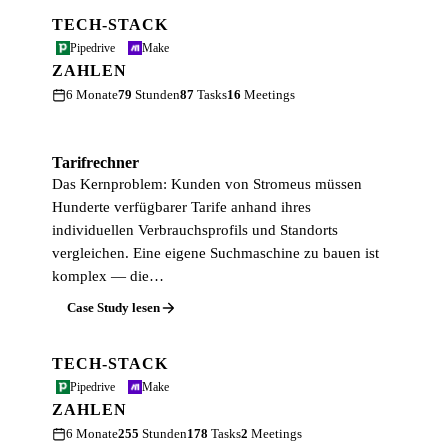
TECH-STACK
Pipedrive
Make
ZAHLEN
6 Monate
79
Stunden
87
Tasks
16
Meetings
Tarifrechner
Das Kernproblem: Kunden von Stromeus müssen
Hunderte verfügbarer Tarife anhand ihres
individuellen Verbrauchsprofils und Standorts
vergleichen. Eine eigene Suchmaschine zu bauen ist
komplex — die…
Case Study lesen
TECH-STACK
Pipedrive
Make
ZAHLEN
6 Monate
255
Stunden
178
Tasks
2
Meetings