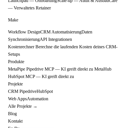
Launchpad — Onboarding
Scale-up — Audit & Ausbau
Care
— Verwaltetes Retainer
Make
Workflow Design
CRM Automatisierung
Daten
Synchronisierung
API Integrationen
Kostenrechner
Berechne die laufenden Kosten deines CRM-
Setups
Produkte
MetaPipe
Pipedrive MCP — KI greift direkt zu
MetaHub
HubSpot MCP — KI greift direkt zu
Projekte
CRM
Pipedrive
HubSpot
Web
Apps
Automation
Alle Projekte →
Blog
Kontakt